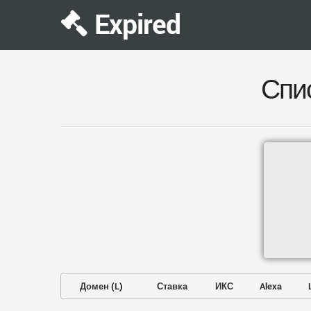
Expired
Спи
Домен
(
L
)
Ставка
ИКС
Alexa