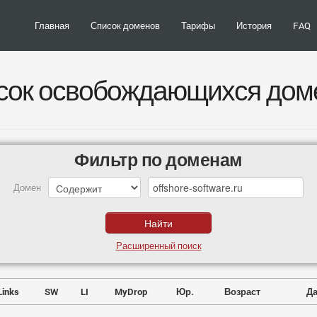
Главная
Список доменов
Тарифы
История
FAQ
сок освобождающихся дом
Фильтр по доменам
Домен
Расширенный поиск
Links
SW
LI
MyDrop
Юр.
Возраст
Да