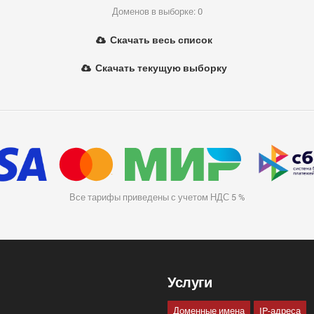
Доменов в выборке: 0
Скачать весь список
Скачать текущую выборку
Все тарифы приведены с учетом НДС 5 %
Услуги
Доменные имена
IP-адреса