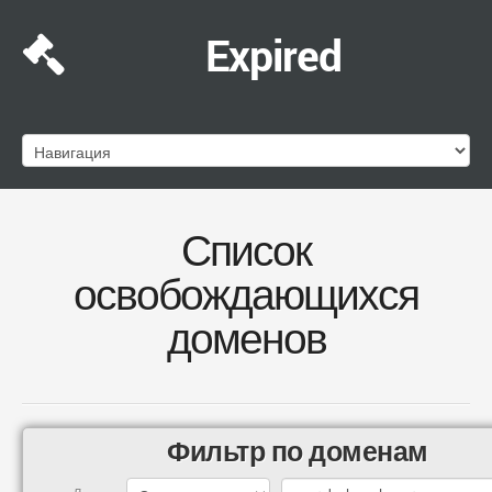
Expired
Список
освобождающихся
доменов
Фильтр по доменам