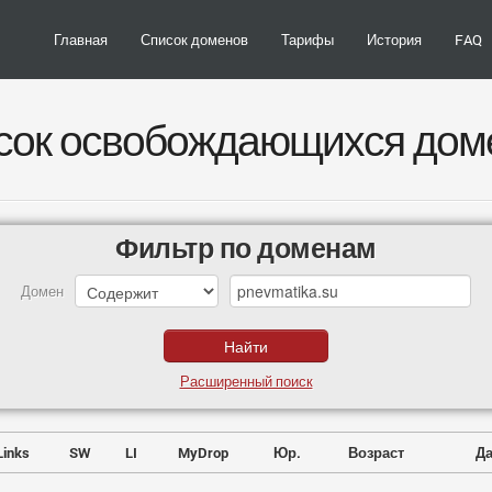
Главная
Список доменов
Тарифы
История
FAQ
сок освобождающихся дом
Фильтр по доменам
Домен
Расширенный поиск
Links
SW
LI
MyDrop
Юр.
Возраст
Да