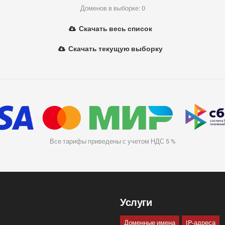
Доменов в выборке: 0
Скачать весь список
Скачать текущую выборку
Все тарифы приведены с учетом НДС 5 %
Услуги
Доменные имена
IP-адреса