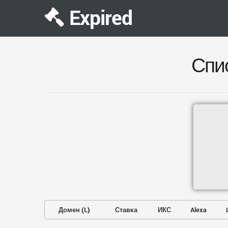
Expired
Спи
Домен
(
L
)
Ставка
ИКС
Alexa