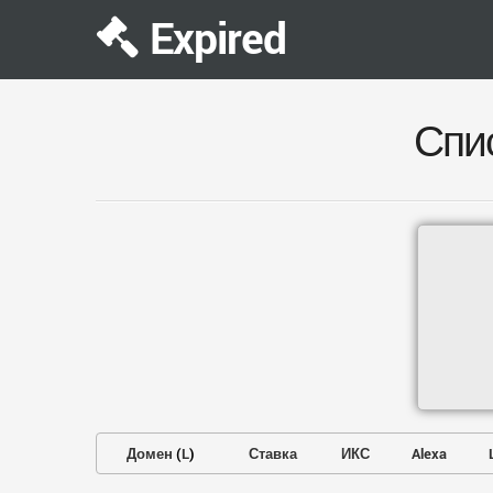
Expired
Спи
Домен
(
L
)
Ставка
ИКС
Alexa