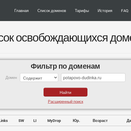
Главная
Список доменов
Тарифы
История
FAQ
сок освобождающихся дом
Фильтр по доменам
Домен
Расширенный поиск
Links
SW
LI
MyDrop
Юр.
Возраст
Да