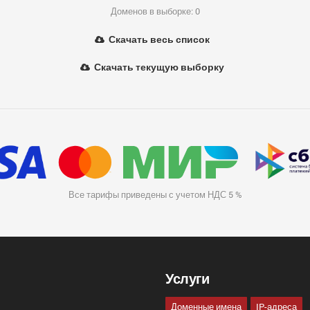
Доменов в выборке: 0
Скачать весь список
Скачать текущую выборку
Все тарифы приведены с учетом НДС 5 %
Услуги
Доменные имена
IP-адреса