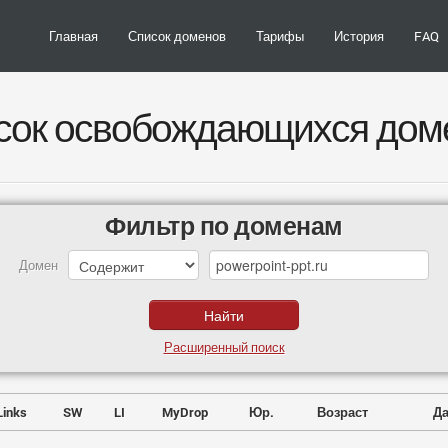
Главная
Список доменов
Тарифы
История
FAQ
сок освобождающихся дом
Фильтр по доменам
Домен
Расширенный поиск
Links
SW
LI
MyDrop
Юр.
Возраст
Да