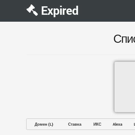
Expired
Спи
Домен
(
L
)
Ставка
ИКС
Alexa