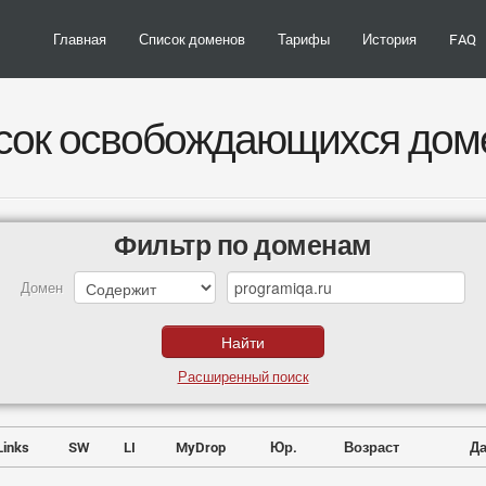
Главная
Список доменов
Тарифы
История
FAQ
сок освобождающихся дом
Фильтр по доменам
Домен
Расширенный поиск
Links
SW
LI
MyDrop
Юр.
Возраст
Да