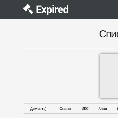
Expired
Спи
Домен
(
L
)
Ставка
ИКС
Alexa