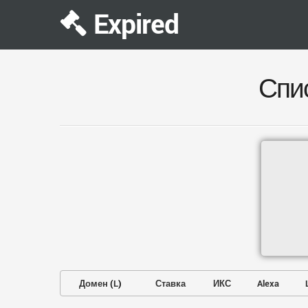
Expired
Спи
Домен
(
L
)
Ставка
ИКС
Alexa