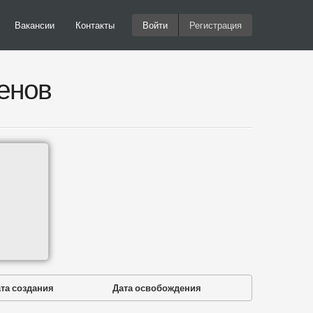
Вакансии
Контакты
Войти
Регистрация
енов
та создания
Дата освобождения