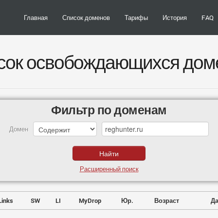
Главная
Список доменов
Тарифы
История
FAQ
сок освобождающихся дом
Фильтр по доменам
Домен
Расширенный поиск
Links
SW
LI
MyDrop
Юр.
Возраст
Да