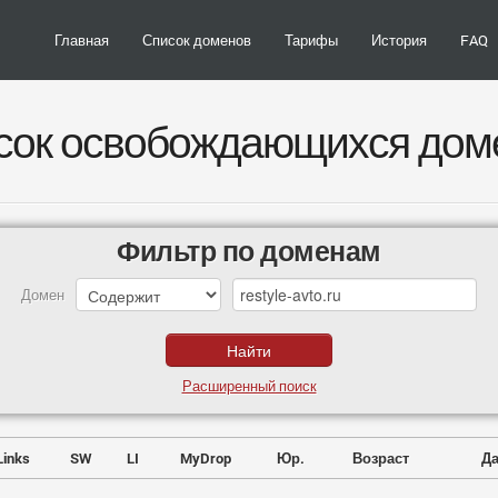
Главная
Список доменов
Тарифы
История
FAQ
сок освобождающихся дом
Фильтр по доменам
Домен
Расширенный поиск
Links
SW
LI
MyDrop
Юр.
Возраст
Да