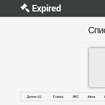
Expired
Спи
Домен
(
L
)
Ставка
ИКС
Alexa