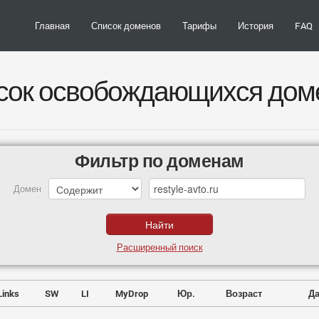
Главная
Список доменов
Тарифы
История
FAQ
сок освобождающихся дом
Фильтр по доменам
Домен
Расширенный поиск
Links
SW
LI
MyDrop
Юр.
Возраст
Да