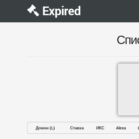
Expired
Спи
Домен
(
L
)
Ставка
ИКС
Alexa