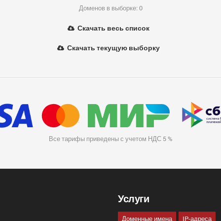
Доменов в выборке: 0
Скачать весь список
Скачать текущую выборку
Все тарифы приведены с учетом НДС 5 %
Услуги
Доменные имена
IP-адреса