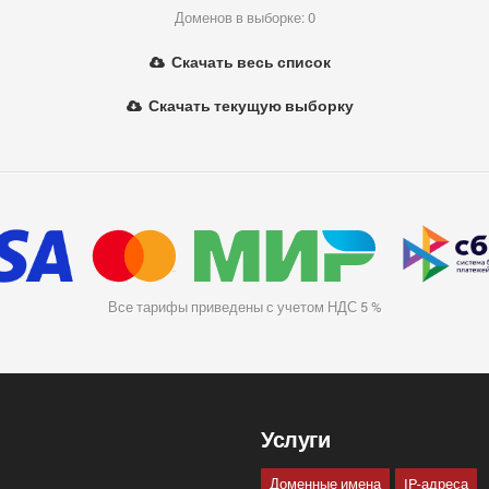
Доменов в выборке: 0
Скачать весь список
Скачать текущую выборку
Все тарифы приведены с учетом НДС 5 %
Услуги
Доменные имена
IP-адреса