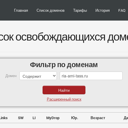
Главная
Список доменов
Тарифы
История
FAQ
сок освобождающихся дом
Фильтр по доменам
Домен
Расширенный поиск
Links
SW
LI
MyDrop
Юр.
Возраст
Да