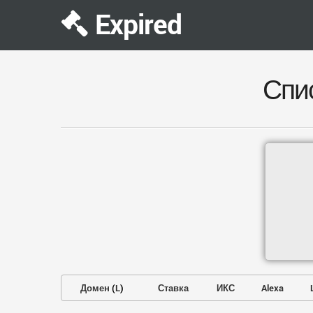
Expired
Спи
Домен
(
L
)
Ставка
ИКС
Alexa