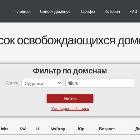
Главная
Список доменов
Тарифы
История
FAQ
сок освобождающихся дом
Фильтр по доменам
Домен
Расширенный поиск
Links
SW
LI
MyDrop
Юр.
Возраст
Да