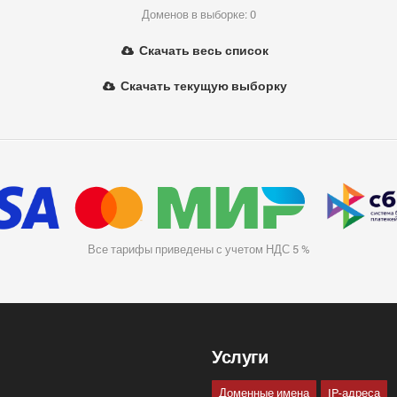
Доменов в выборке: 0
Скачать весь список
Скачать текущую выборку
Все тарифы приведены с учетом НДС 5 %
Услуги
Доменные имена
IP-адреса