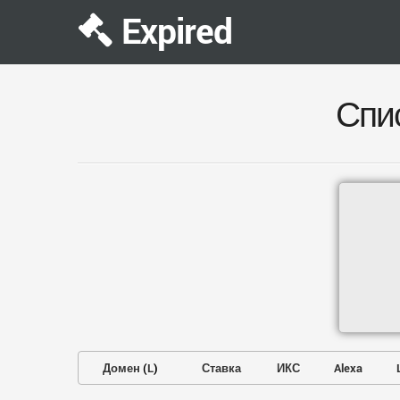
Expired
Спи
Домен
(
L
)
Ставка
ИКС
Alexa