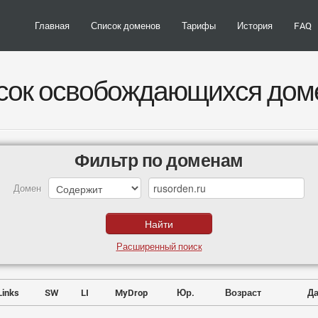
Главная
Список доменов
Тарифы
История
FAQ
сок освобождающихся дом
Фильтр по доменам
Домен
Расширенный поиск
Links
SW
LI
MyDrop
Юр.
Возраст
Да