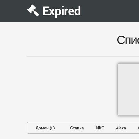
Expired
Спи
Домен
(
L
)
Ставка
ИКС
Alexa