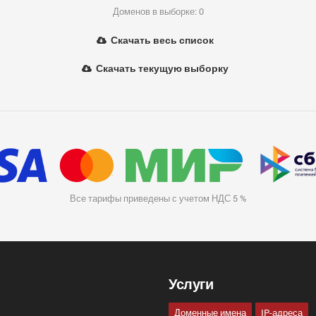
Доменов в выборке: 0
Скачать весь список
Скачать текущую выборку
Все тарифы приведены с учетом НДС 5 %
Услуги
Доменные имена
IP-адреса