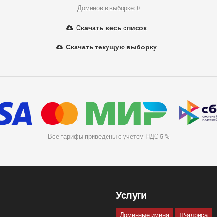
Доменов в выборке: 0
Скачать весь список
Скачать текущую выборку
Все тарифы приведены с учетом НДС 5 %
Услуги
Доменные имена
IP-адреса