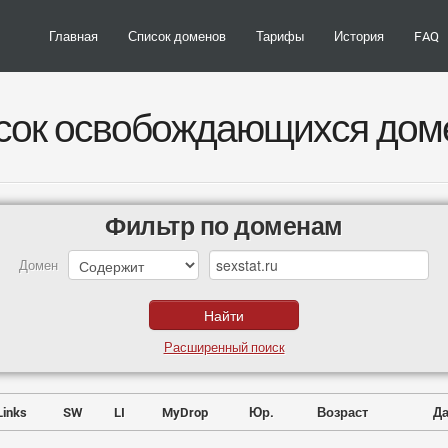
Главная
Список доменов
Тарифы
История
FAQ
сок освобождающихся дом
Фильтр по доменам
Домен
Расширенный поиск
Links
SW
LI
MyDrop
Юр.
Возраст
Да