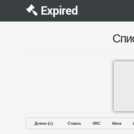
Expired
Спи
Домен
(
L
)
Ставка
ИКС
Alexa