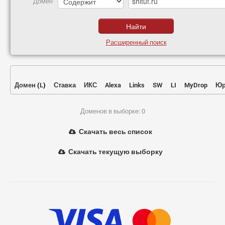
Домен
Расширенный поиск
Домен
(
L
)
Ставка
ИКС
Alexa
Links
SW
LI
MyDrop
Юр
Доменов в выборке: 0
Скачать весь список
Скачать текущую выборку