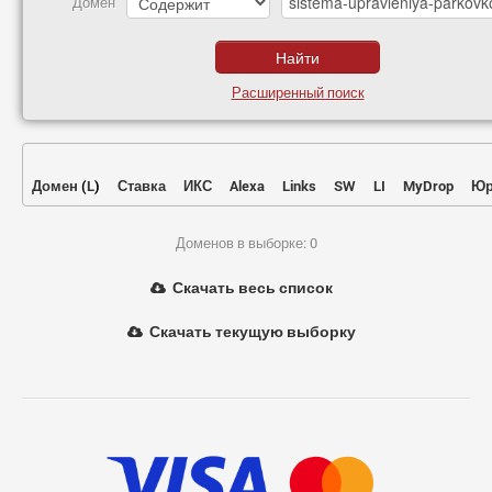
Домен
Расширенный поиск
Домен
(
L
)
Ставка
ИКС
Alexa
Links
SW
LI
MyDrop
Юр
Доменов в выборке: 0
Скачать весь список
Скачать текущую выборку