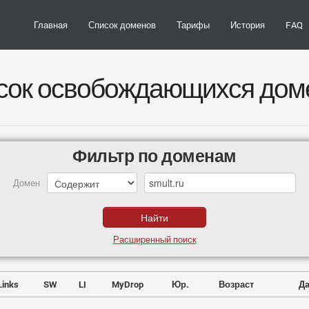
Главная
Список доменов
Тарифы
История
FAQ
сок освобождающихся дом
Фильтр по доменам
Домен
Расширенный поиск
Links
SW
LI
MyDrop
Юр.
Возраст
Да