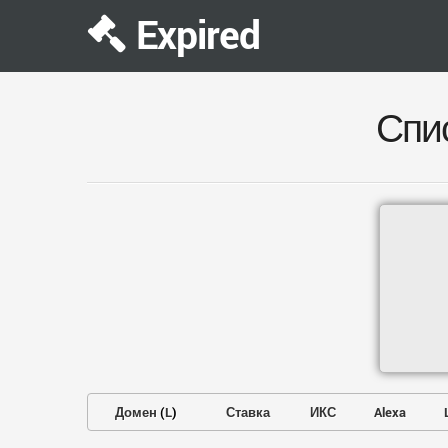
Expired
Спи
Домен
(
L
)
Ставка
ИКС
Alexa