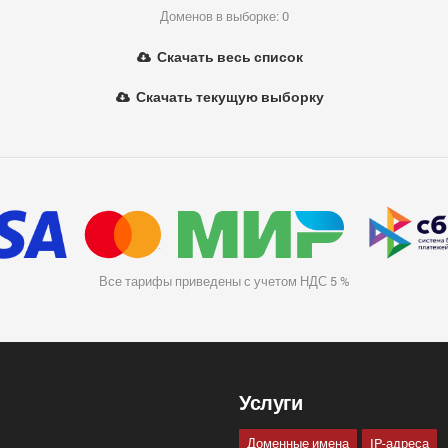
Доменов в выборке: 0
Скачать весь список
Скачать текущую выборку
Все тарифы приведены с учетом НДС 5 %
Услуги
Доменные имена
IP-адреса