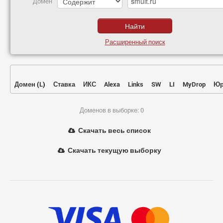
Домен
Расширенный поиск
Домен
(
L
)
Ставка
ИКС
Alexa
Links
SW
LI
MyDrop
Юр
Доменов в выборке: 0
Скачать весь список
Скачать текущую выборку