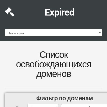
Expired
Список
освобождающихся
доменов
Фильтр по доменам