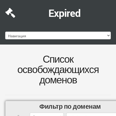
Expired
Список
освобождающихся
доменов
Фильтр по доменам