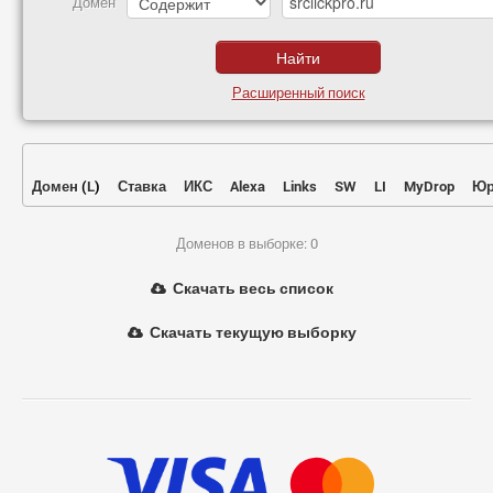
Домен
Расширенный поиск
Домен
(
L
)
Ставка
ИКС
Alexa
Links
SW
LI
MyDrop
Юр
Доменов в выборке: 0
Скачать весь список
Скачать текущую выборку