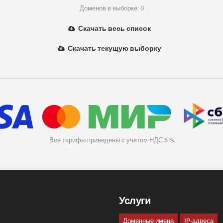
Доменов в выборке: 0
Скачать весь список
Скачать текущую выборку
Все тарифы приведены с учетом НДС 5 %
Услуги
Доменные имена
IP-адреса