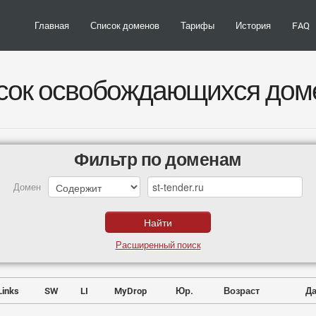
Главная
Список доменов
Тарифы
История
FAQ
сок освобождающихся дом
Фильтр по доменам
Домен
Расширенный поиск
Links
SW
LI
MyDrop
Юр.
Возраст
Да