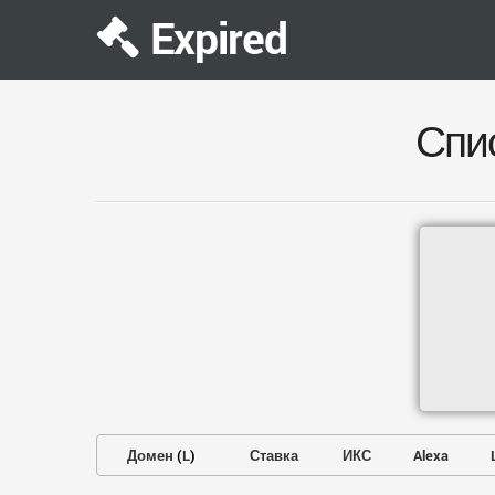
Expired
Спи
Домен
(
L
)
Ставка
ИКС
Alexa