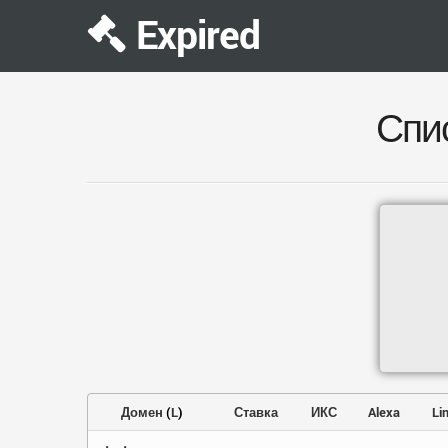
Expired
Спи
Домен
(
L
)
Ставка
ИКС
Alexa
Li