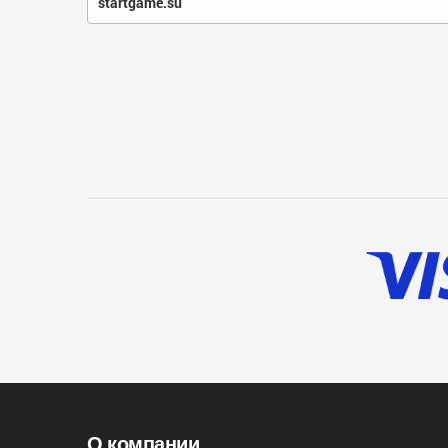
startgame.su
О компании