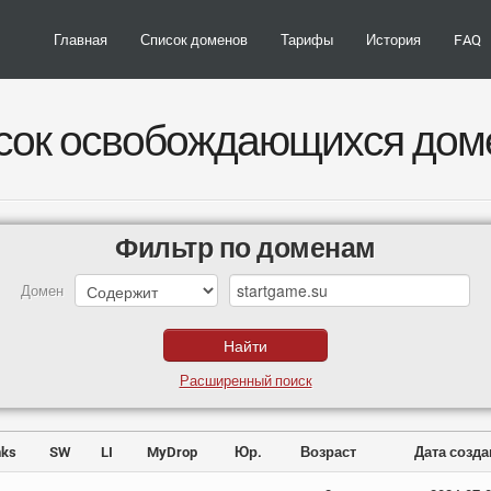
Главная
Список доменов
Тарифы
История
FAQ
сок освобождающихся дом
Фильтр по доменам
Домен
Расширенный поиск
nks
SW
LI
MyDrop
Юр.
Возраст
Дата созд