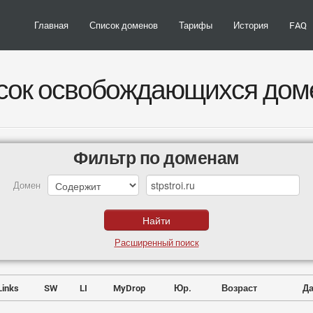
Главная
Список доменов
Тарифы
История
FAQ
сок освобождающихся дом
Фильтр по доменам
Домен
Расширенный поиск
Links
SW
LI
MyDrop
Юр.
Возраст
Да