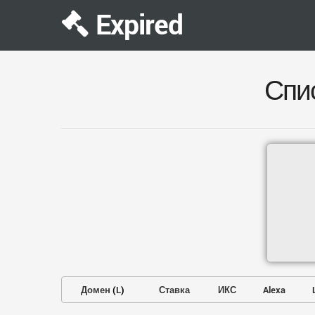
Expired
Спи
Домен
(
L
)
Ставка
ИКС
Alexa