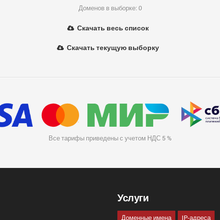
Доменов в выборке: 0
Скачать весь список
Скачать текущую выборку
Все тарифы приведены с учетом НДС 5 %
Услуги
Доменные имена
IP-адреса