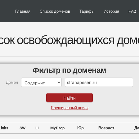
Главная
Список доменов
Тарифы
История
FAQ
сок освобождающихся дом
Фильтр по доменам
Домен
Расширенный поиск
Links
SW
LI
MyDrop
Юр.
Возраст
Да