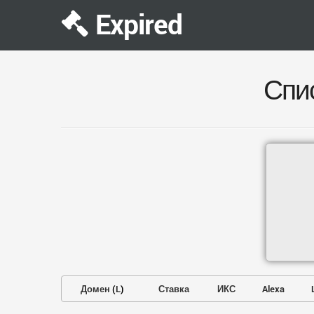
Expired
Спи
Домен
(
L
)
Ставка
ИКС
Alexa