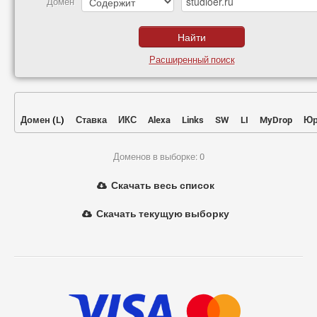
Домен
Расширенный поиск
Домен
(
L
)
Ставка
ИКС
Alexa
Links
SW
LI
MyDrop
Юр
Доменов в выборке: 0
Скачать весь список
Скачать текущую выборку