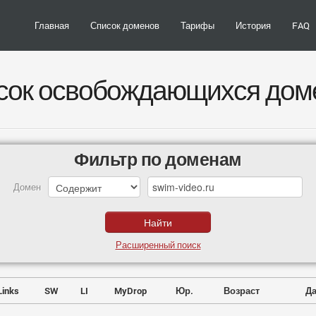
Главная
Список доменов
Тарифы
История
FAQ
сок освобождающихся дом
Фильтр по доменам
Домен
Расширенный поиск
Links
SW
LI
MyDrop
Юр.
Возраст
Да