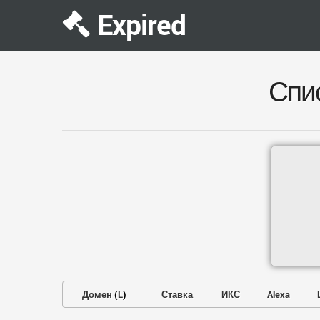
Expired
Спи
Домен
(
L
)
Ставка
ИКС
Alexa