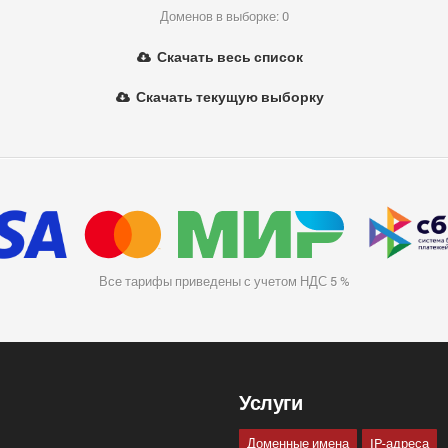
Доменов в выборке: 0
Скачать весь список
Скачать текущую выборку
Все тарифы приведены с учетом НДС 5 %
Услуги
Доменные имена
IP-адреса