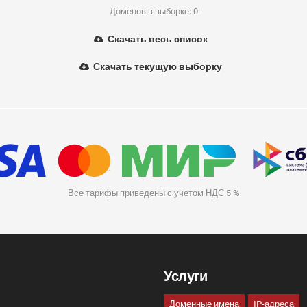
Доменов в выборке: 0
Скачать весь список
Скачать текущую выборку
Все тарифы приведены с учетом НДС 5 %
Услуги
Доменные имена
IP-адреса