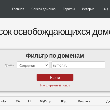
Главная
Список доменов
Тарифы
История
FAQ
сок освобождающихся дом
Фильтр по доменам
Домен
Расширенный поиск
Links
SW
LI
MyDrop
Юр.
Возраст
Да