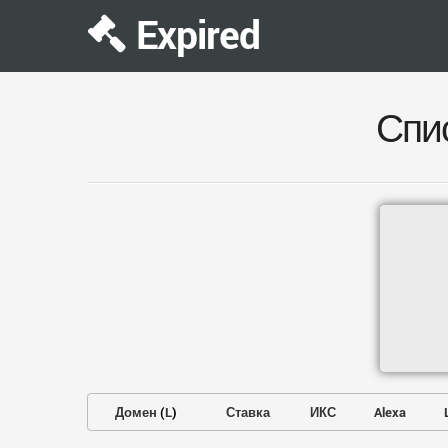
Expired
Спи
Домен
(
L
)
Ставка
ИКС
Alexa