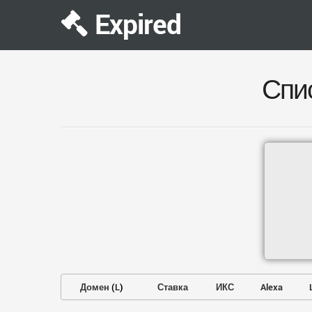
Expired
Спи
Домен
(
L
)
Ставка
ИКС
Alexa