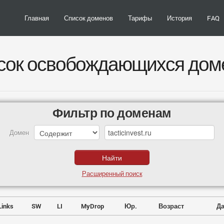
Главная
Список доменов
Тарифы
История
FAQ
сок освобождающихся дом
Фильтр по доменам
Домен
Расширенный поиск
Links
SW
LI
MyDrop
Юр.
Возраст
Да