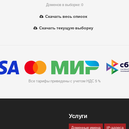
Доменов в выборке: 0
Скачать весь список
Скачать текущую выборку
Все тарифы приведены с учетом НДС 5 %
Услуги
Доменные имена
IP-адреса