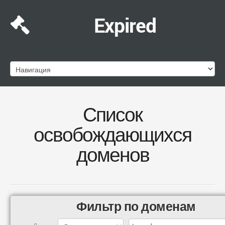
Expired
Список
освобождающихся
доменов
Фильтр по доменам