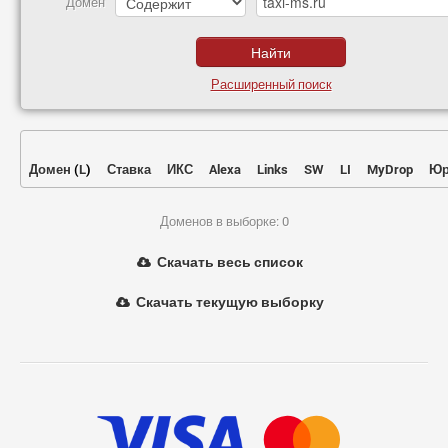
Домен
Расширенный поиск
Домен
(
L
)
Ставка
ИКС
Alexa
Links
SW
LI
MyDrop
Юр
Доменов в выборке: 0
Скачать весь список
Скачать текущую выборку