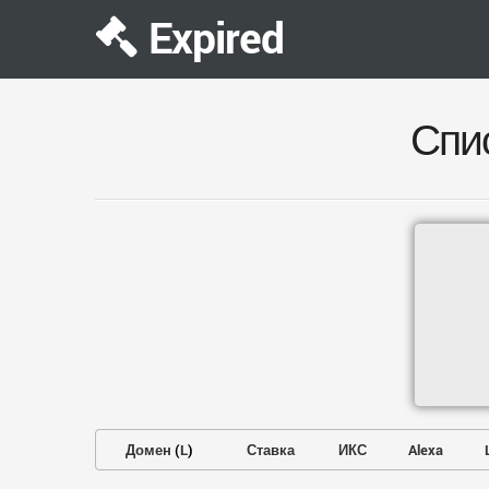
Expired
Спи
Домен
(
L
)
Ставка
ИКС
Alexa