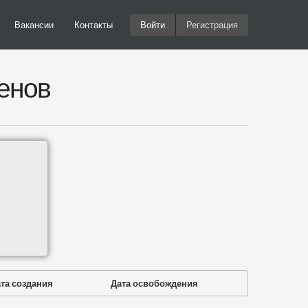
Вакансии
Контакты
Войти
Регистрация
енов
та создания
Дата освобождения