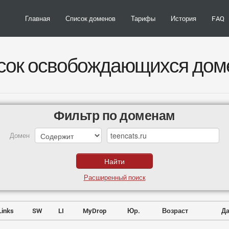
Главная
Список доменов
Тарифы
История
FAQ
сок освобождающихся дом
Фильтр по доменам
Домен
Расширенный поиск
Links
SW
LI
MyDrop
Юр.
Возраст
Да