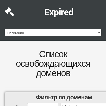
Expired
Список
освобождающихся
доменов
Фильтр по доменам