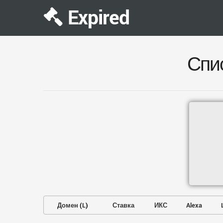
Expired
Спи
Домен
(
L
)
Ставка
ИКС
Alexa