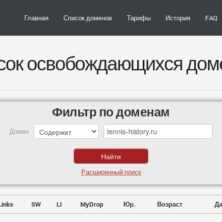
Главная
Список доменов
Тарифы
История
FAQ
сок освобождающихся дом
Фильтр по доменам
Домен
Расширенный поиск
Links
SW
LI
MyDrop
Юр.
Возраст
Да