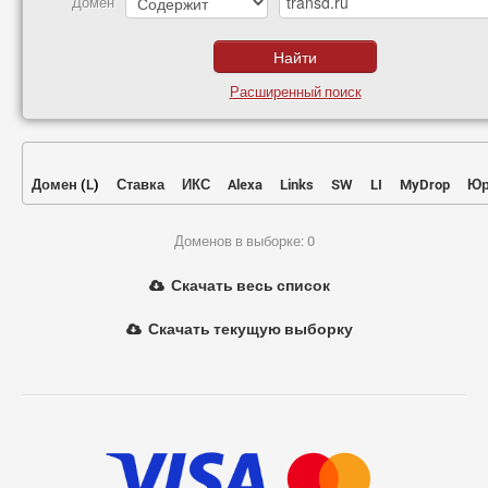
Домен
Расширенный поиск
Домен
(
L
)
Ставка
ИКС
Alexa
Links
SW
LI
MyDrop
Юр
Доменов в выборке: 0
Скачать весь список
Скачать текущую выборку