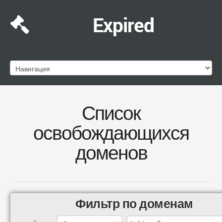
Expired
Список
освобождающихся
доменов
Фильтр по доменам