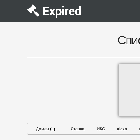
Expired
Спи
Домен
(
L
)
Ставка
ИКС
Alexa