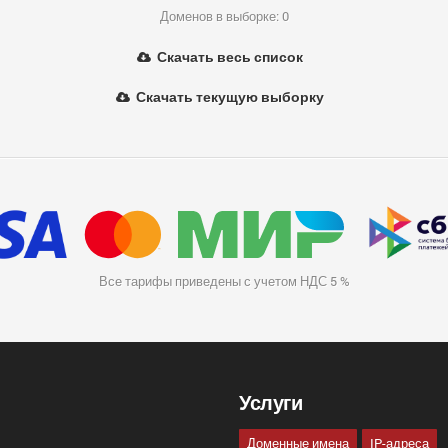
Доменов в выборке: 0
Скачать весь список
Скачать текущую выборку
Все тарифы приведены с учетом НДС 5 %
Услуги
Доменные имена
IP-адреса