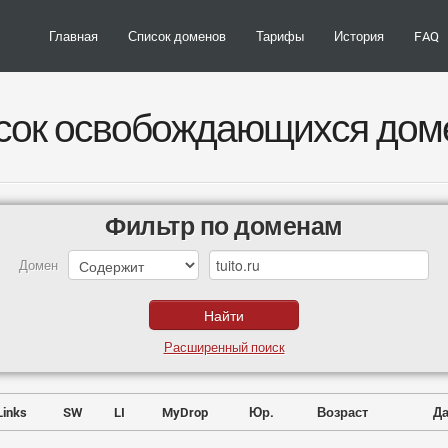
Главная
Список доменов
Тарифы
История
FAQ
сок освобождающихся дом
Фильтр по доменам
Домен
Расширенный поиск
Links
SW
LI
MyDrop
Юр.
Возраст
Да