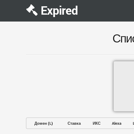
Expired
Спи
Домен
(
L
)
Ставка
ИКС
Alexa