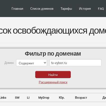
Главная
Список доменов
Тарифы
История
FAQ
сок освобождающихся дом
Фильтр по доменам
Домен
Расширенный поиск
Links
SW
LI
MyDrop
Юр.
Возраст
Да