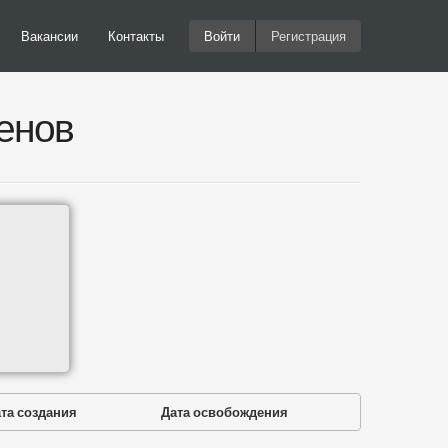
Вакансии
Контакты
Войти
Регистрация
енов
та создания
Дата освобождения