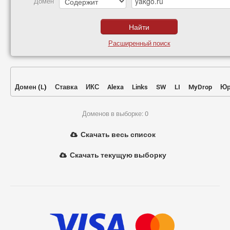
Домен
Расширенный поиск
Домен
(
L
)
Ставка
ИКС
Alexa
Links
SW
LI
MyDrop
Юр
Доменов в выборке: 0
Скачать весь список
Скачать текущую выборку