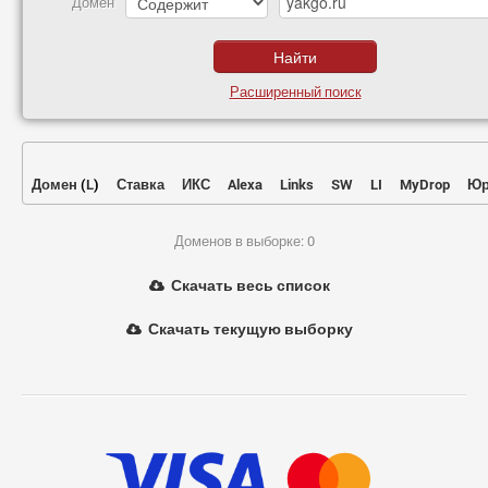
Домен
Расширенный поиск
Домен
(
L
)
Ставка
ИКС
Alexa
Links
SW
LI
MyDrop
Юр
Доменов в выборке: 0
Скачать весь список
Скачать текущую выборку