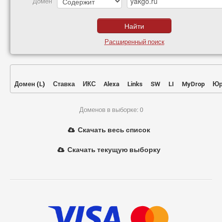
Домен
Расширенный поиск
Домен
(
L
)
Ставка
ИКС
Alexa
Links
SW
LI
MyDrop
Юр
Доменов в выборке: 0
Скачать весь список
Скачать текущую выборку