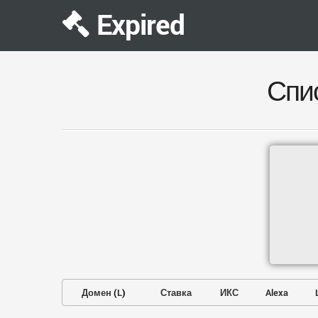
Expired
Спи
Домен
(
L
)
Ставка
ИКС
Alexa