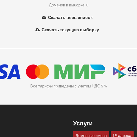
Доменов в выборке: 0
Скачать весь список
Скачать текущую выборку
Все тарифы приведены с учетом НДС 5 %
Услуги
Доменные имена
IP-адреса