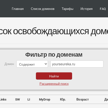
Главная
Список доменов
Тарифы
История
FAQ
сок освобождающихся дом
Фильтр по доменам
Домен
Расширенный поиск
Links
SW
LI
MyDrop
Юр.
Возраст
Да