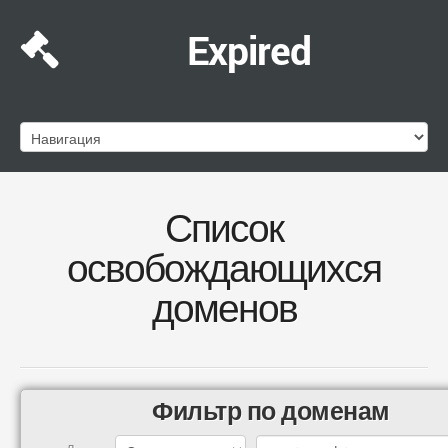
Expired
Список
освобождающихся
доменов
Фильтр по доменам