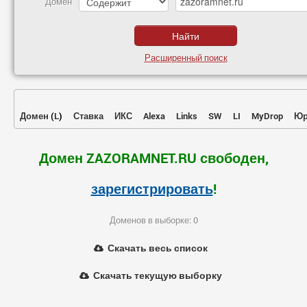
Домен
Расширенный поиск
Домен
(
L
)
Ставка
ИКС
Alexa
Links
SW
LI
MyDrop
Юр
Домен ZAZORAMNET.RU свободен,
зарегистрировать
!
Доменов в выборке: 0
Скачать весь список
Скачать текущую выборку