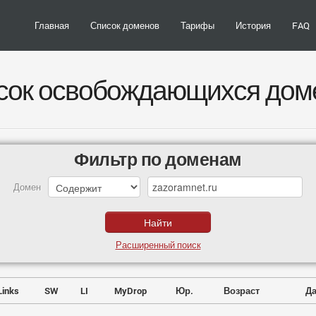
Главная
Список доменов
Тарифы
История
FAQ
сок освобождающихся дом
Фильтр по доменам
Домен
Расширенный поиск
Links
SW
LI
MyDrop
Юр.
Возраст
Да