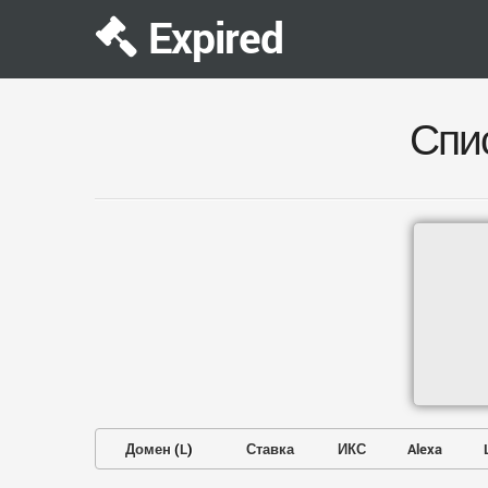
Expired
Спи
Домен
(
L
)
Ставка
ИКС
Alexa