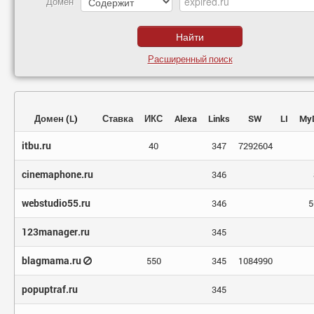
Домен
Расширенный поиск
Домен
(
L
)
Ставка
ИКС
Alexa
Links
SW
LI
My
itbu.ru
40
347
7292604
cinemaphone.ru
346
webstudio55.ru
346
5
123manager.ru
345
blagmama.ru
550
345
1084990
popuptraf.ru
345