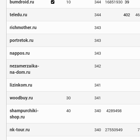
bumdroid.ru
10
344
16851930
39
teledu.ru
344
402
46
richmother.ru
343
portretok.ru
343
nappos.ru
343
nezamerzaika-
342
na-dom.ru
lizinkom.ru
341
woodbuy.ru
30
341
shampurchiki-
40
340
4289498
shop.ru
nk-tour.ru
340
27550949
7