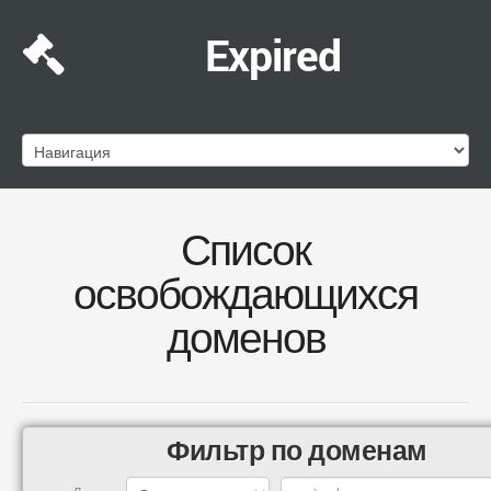
Expired
Список
освобождающихся
доменов
Фильтр по доменам