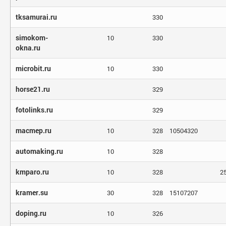
tksamurai.ru
330
simokom-
10
330
okna.ru
microbit.ru
10
330
horse21.ru
329
fotolinks.ru
329
macmep.ru
10
328
10504320
automaking.ru
10
328
kmparo.ru
10
328
2
kramer.su
30
328
15107207
doping.ru
10
326