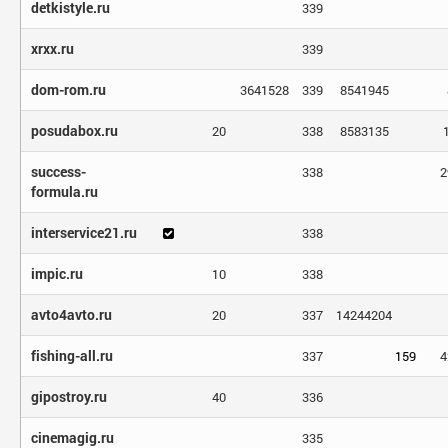
detkistyle.ru
339
xrxx.ru
339
dom-rom.ru
3641528
339
8541945
posudabox.ru
20
338
8583135
success-
338
2
formula.ru
interservice21.ru
338
impic.ru
10
338
avto4avto.ru
20
337
14244204
fishing-all.ru
337
159
4
gipostroy.ru
40
336
cinemagig.ru
335