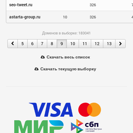
seo-tweet.ru
326
astarta-group.ru
10
326
Доменов в выборке: 183041
5
6
7
8
9
10
11
12
13
Скачать весь список
Скачать текущую выборку