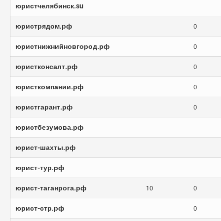
юристчелябинск.su
юристрядом.рф
0
юристнижнийновгород.рф
0
юристконсалт.рф
0
юристкомпании.рф
0
юристгарант.рф
0
юристбезумова.рф
юрист-шахты.рф
юрист-тур.рф
юрист-таганрога.рф
10
0
юрист-стр.рф
0