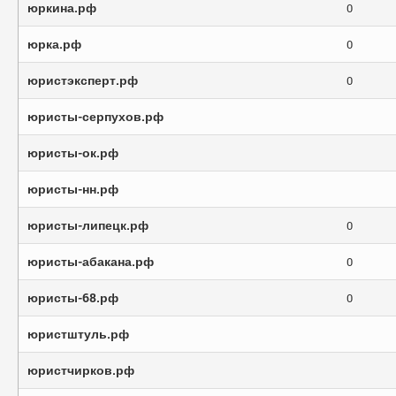
юркина.рф
0
юрка.рф
0
юристэксперт.рф
0
юристы-серпухов.рф
юристы-ок.рф
юристы-нн.рф
юристы-липецк.рф
0
юристы-абакана.рф
0
юристы-68.рф
0
юристштуль.рф
юристчирков.рф