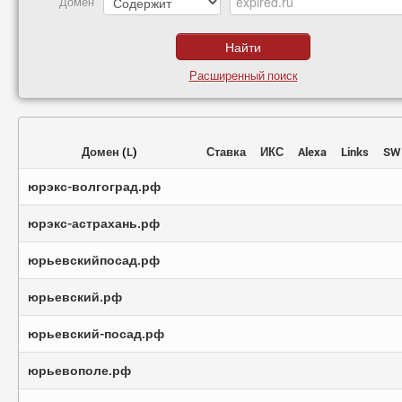
Домен
Расширенный поиск
Домен
(
L
)
Ставка
ИКС
Alexa
Links
SW
юрэкс-волгоград.рф
юрэкс-астрахань.рф
юрьевскийпосад.рф
юрьевский.рф
юрьевский-посад.рф
юрьевополе.рф