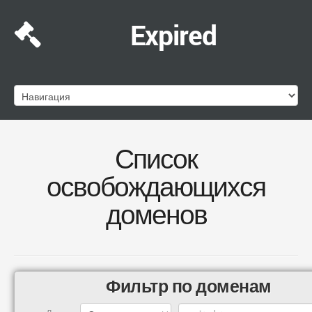
Expired
Список
освобождающихся
доменов
Фильтр по доменам