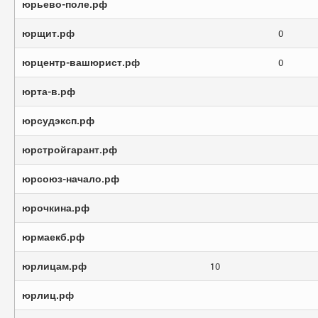
юрьево-поле.рф
юрщит.рф
0
юрцентр-вашюрист.рф
0
юрта-в.рф
юрсудэксп.рф
юрстройгарант.рф
юрсоюз-начало.рф
юрочкина.рф
юрмаекб.рф
юрлицам.рф
10
юрлиц.рф