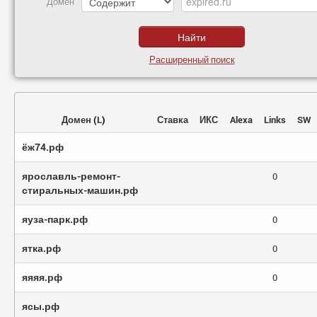
Домен
Расширенный поиск
Домен
(
L
)
Ставка
ИКС
Alexa
Links
SW
ёж74.рф
ярославль-ремонт-
0
стиральных-машин.рф
яуза-парк.рф
0
ятка.рф
0
яяяя.рф
0
ясы.рф