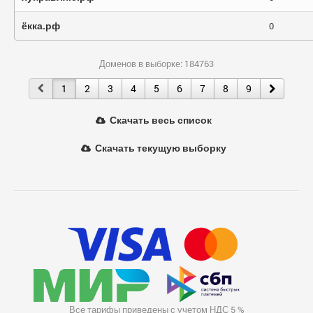
ёкка.рф
0
Доменов в выборке: 184763
1
2
3
4
5
6
7
8
9
Скачать весь список
Скачать текущую выборку
Все тарифы приведены с учетом НДС 5 %