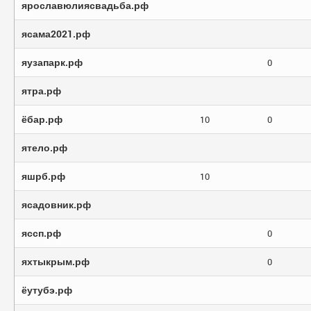
ярославюлиясвадьба.рф
ясама2021.рф
яузапарк.рф
0
ятра.рф
ёбар.рф
10
0
ятело.рф
яшрб.рф
10
ясадовник.рф
яссп.рф
0
яхтыкрым.рф
0
ёутубэ.рф