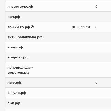
ячувствую.рф
0
ярч.рф
ясный-го.рф
10
3709784
0
яхты-балаклава.рф
ёоом.рф
ярпринт.рф
ясновидящая-
ворожея.рф
яфо.рф
0
ёкнуло.рф
ёжк.рф