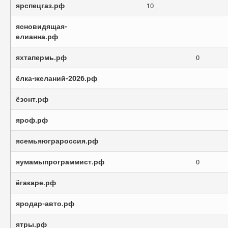
ярспецгаз.рф
10
ясновидящая-
елианна.рф
яхтапермь.рф
0
ёлка-желаний-2026.рф
ёзонт.рф
яроф.рф
ясемьяюграроссия.рф
яумамыпрограммист.рф
0
ёгакаре.рф
яродар-авто.рф
ятры.рф