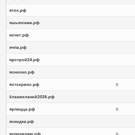
ятех.рф
яшьюсама.рф
ясчет.рф
ячпа.рф
ярстрой24.рф
яснооко.рф
яхтсервис.рф
0
ёлкажеланий2026.рф
ярпицца.рф
0
яскидка.рф
яуправляю.рф
0