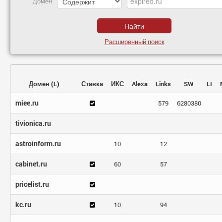
Домен
Расширенный поиск
Домен
(
L
)
Ставка
ИКС
Alexa
Links
SW
LI
miee.ru
579
6280380
tivionica.ru
astroinform.ru
10
12
cabinet.ru
60
57
pricelist.ru
kc.ru
10
94