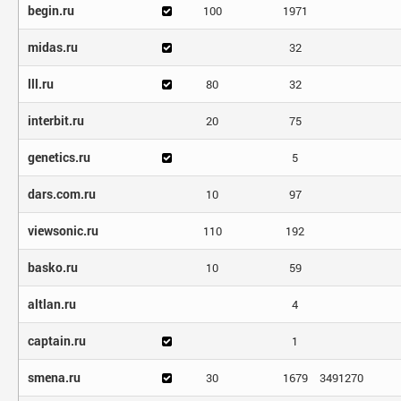
begin.ru
100
1971
midas.ru
32
lll.ru
80
32
interbit.ru
20
75
genetics.ru
5
dars.com.ru
10
97
viewsonic.ru
110
192
basko.ru
10
59
altlan.ru
4
captain.ru
1
smena.ru
30
1679
3491270