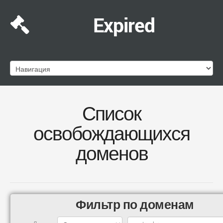
Expired
Список
освобождающихся
доменов
Фильтр по доменам