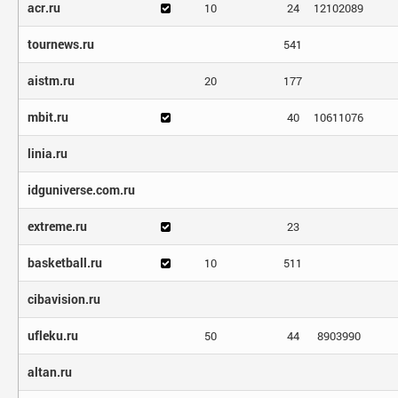
acr.ru
10
24
12102089
tournews.ru
541
aistm.ru
20
177
mbit.ru
40
10611076
linia.ru
idguniverse.com.ru
extreme.ru
23
basketball.ru
10
511
cibavision.ru
ufleku.ru
50
44
8903990
altan.ru