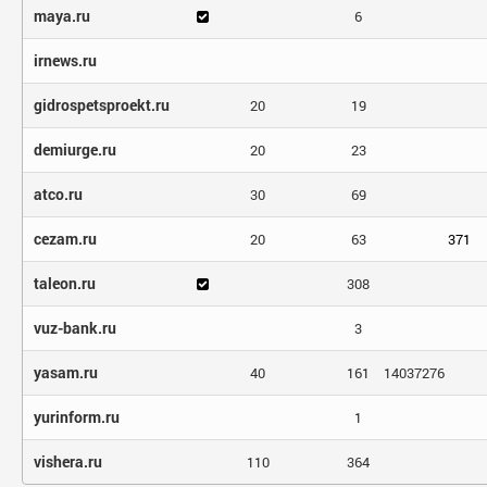
maya.ru
6
irnews.ru
gidrospetsproekt.ru
20
19
demiurge.ru
20
23
atco.ru
30
69
cezam.ru
20
63
371
taleon.ru
308
vuz-bank.ru
3
yasam.ru
40
161
14037276
yurinform.ru
1
vishera.ru
110
364