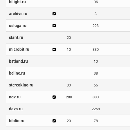
bilight.ru
96
archive.ru
3
usluga.ru
223
slant.ru
20
microbit.ru
10
330
bstland.ru
10
beline.ru
38
stereokino.ru
30
56
ngv.ru
280
880
davs.ru
2258
biblio.ru
20
78