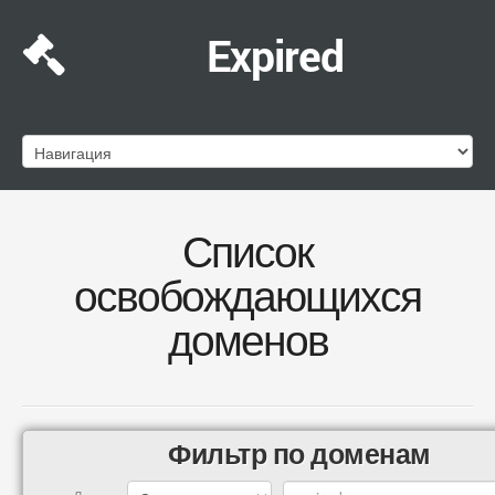
Expired
Список
освобождающихся
доменов
Фильтр по доменам