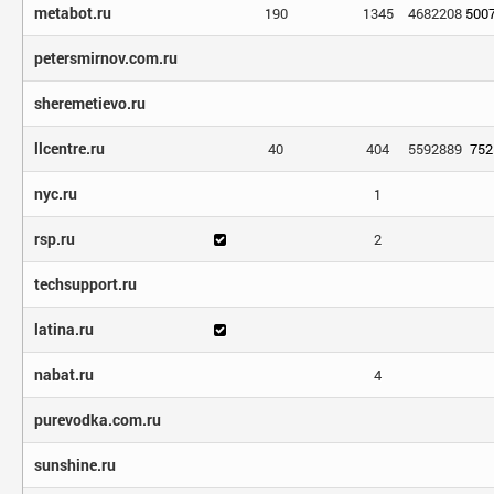
metabot.ru
190
1345
4682208
500
petersmirnov.com.ru
sheremetievo.ru
llcentre.ru
40
404
5592889
752
nyc.ru
1
rsp.ru
2
techsupport.ru
latina.ru
nabat.ru
4
purevodka.com.ru
sunshine.ru