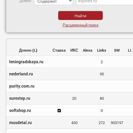
Домен
Расширенный поиск
Домен
(
L
)
Ставка
ИКС
Alexa
Links
SW
LI
leningradskaya.ru
2
nederland.ru
95
purity.com.ru
surestep.ru
20
80
softshop.ru
0
musdetal.ru
430
272
903197