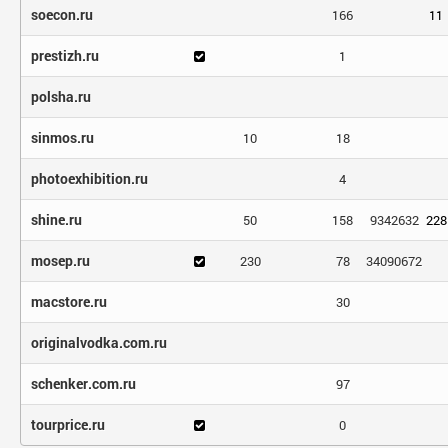
soecon.ru
166
11
prestizh.ru
1
polsha.ru
sinmos.ru
10
18
photoexhibition.ru
4
shine.ru
50
158
9342632
228
mosep.ru
230
78
34090672
macstore.ru
30
originalvodka.com.ru
schenker.com.ru
97
tourprice.ru
0