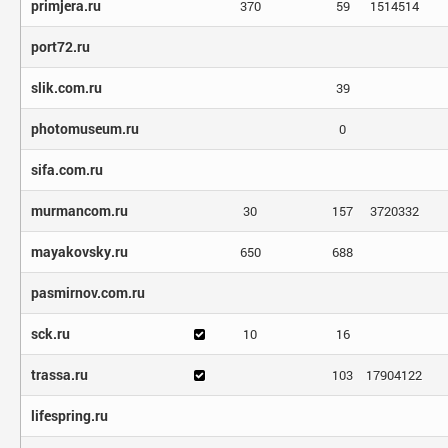
primjera.ru
370
59
1514514
port72.ru
slik.com.ru
39
photomuseum.ru
0
sifa.com.ru
murmancom.ru
30
157
3720332
mayakovsky.ru
650
688
pasmirnov.com.ru
sck.ru
10
16
trassa.ru
103
17904122
lifespring.ru