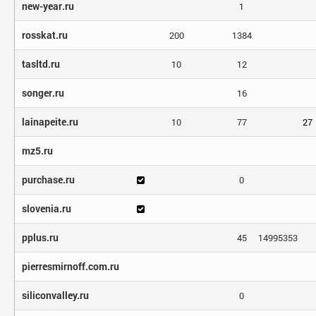
new-year.ru
1
rosskat.ru
200
1384
tasltd.ru
10
12
songer.ru
16
lainapeite.ru
10
77
27
mz5.ru
purchase.ru
0
slovenia.ru
pplus.ru
45
14995353
pierresmirnoff.com.ru
siliconvalley.ru
0