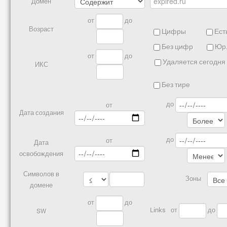
Домен
от
до
Возраст
Цифры
Есть
Без цифр
Юр.
от
до
Удаляется сегодня
ИКС
Без тире
до
от
Дата создания
до
от
Дата
освобождения
Символов в
Зоны
домене
от
до
Links
от
до
SW