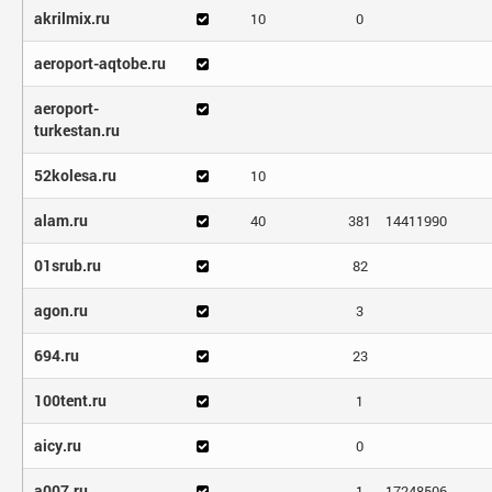
akrilmix.ru
10
0
aeroport-aqtobe.ru
aeroport-
turkestan.ru
52kolesa.ru
10
alam.ru
40
381
14411990
01srub.ru
82
agon.ru
3
694.ru
23
100tent.ru
1
aicy.ru
0
a007.ru
1
17248506