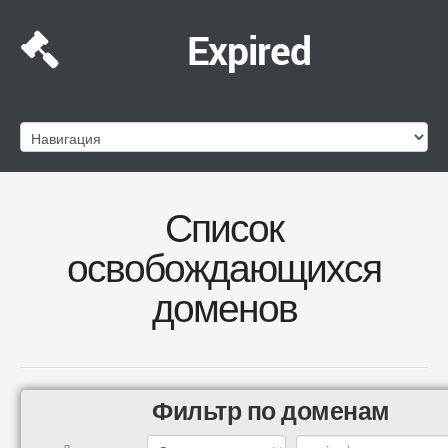
Expired
Список
освобождающихся
доменов
Фильтр по доменам