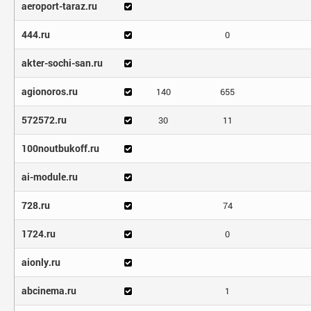
aeroport-taraz.ru
444.ru
0
akter-sochi-san.ru
agionoros.ru
140
655
572572.ru
30
11
100noutbukoff.ru
ai-module.ru
728.ru
74
1724.ru
0
aionly.ru
abcinema.ru
1