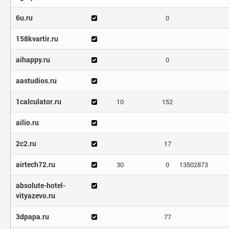
6u.ru
0
158kvartir.ru
aihappy.ru
0
aastudios.ru
1calculator.ru
10
152
ailio.ru
2c2.ru
17
airtech72.ru
30
0
13502873
absolute-hotel-
vityazevo.ru
3dpapa.ru
77