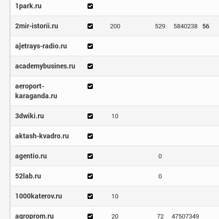
1park.ru
2mir-istorii.ru
200
529
5840238
56
ajetrays-radio.ru
academybusines.ru
aeroport-
karaganda.ru
3dwiki.ru
10
aktash-kvadro.ru
agentio.ru
0
52lab.ru
0
1000katerov.ru
10
agroprom.ru
20
72
47507349