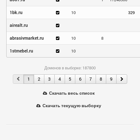
1bk.ru
10
329
airealt.ru
abrasivmarket.ru
10
8
1stmebel.ru
10
Доменов в выборке: 187800
1
2
3
4
5
6
7
8
9
Скачать весь список
Скачать текущую выборку