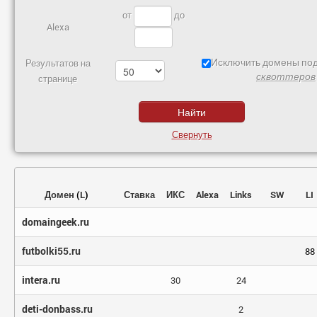
от
до
Alexa
Исключить домены под
Результатов на
сквоттеров
странице
Свернуть
Домен
(
L
)
Ставка
ИКС
Alexa
Links
SW
LI
domaingeek.ru
futbolki55.ru
88
intera.ru
30
24
deti-donbass.ru
2