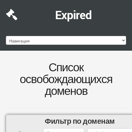
Expired
Список
освобождающихся
доменов
Фильтр по доменам