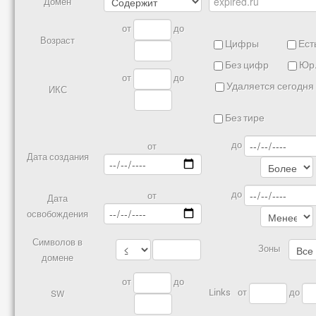
Домен
от
до
Возраст
Цифры
Есть
Без цифр
Юр.
от
до
Удаляется сегодня
ИКС
Без тире
до
от
Дата создания
до
от
Дата
освобождения
Символов в
Зоны
домене
от
до
Links
от
до
SW