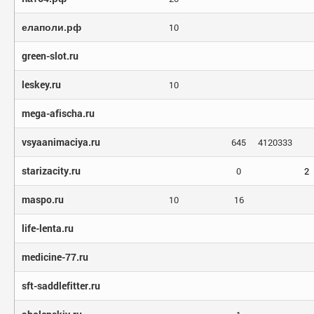
елаполи.рф
10
green-slot.ru
leskey.ru
10
mega-afischa.ru
vsyaanimaciya.ru
645
4120333
starizacity.ru
0
2
maspo.ru
10
16
life-lenta.ru
medicine-77.ru
sft-saddlefitter.ru