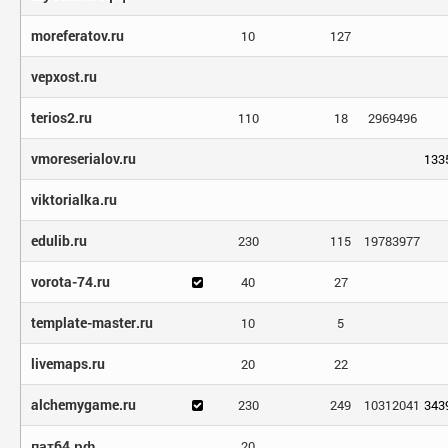
moreferatov.ru
10
127
vepxost.ru
terios2.ru
110
18
2969496
vmoreserialov.ru
133
viktorialka.ru
edulib.ru
230
115
19783977
vorota-74.ru
40
27
template-master.ru
10
5
livemaps.ru
20
22
alchemygame.ru
230
249
10312041
343
пат64.рф
20