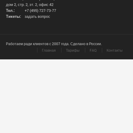
дом 2, стр. 2, эт. 2, офис 42
Тел.:
+7 (495) 727-73-77
Тикеты:
задать вопрос
Работаем ради клиентов с 2007 года. Сделано в России.
Главная
Тарифы
FAQ
Контакты