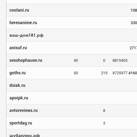
coolani.ru
108
heresanime.ru
330
ваш-дом181.рф
anisuf.ru
271
sexshophause.ru
40
0
8815403
goths.ru
50
219
8725977
4160
dsiak.ru
apoipk.ru
avtoreviews.ru
8
sportdag.ru
3
шубаплюс.рф