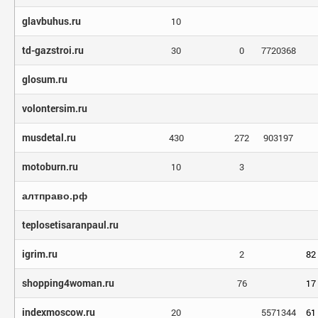
glavbuhus.ru
10
td-gazstroi.ru
30
0
7720368
glosum.ru
volontersim.ru
musdetal.ru
430
272
903197
motoburn.ru
10
3
алтправо.рф
teplosetisaranpaul.ru
igrim.ru
2
82
shopping4woman.ru
76
17
indexmoscow.ru
20
5571344
61